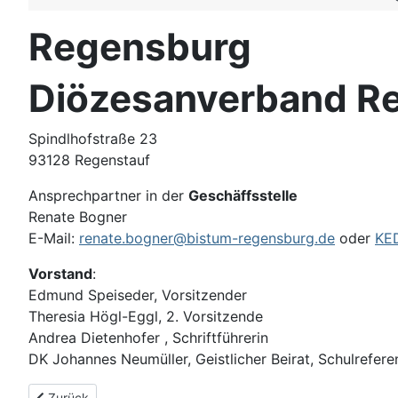
Regensburg
Diözesanverband R
Spindlhofstraße 23
93128 Regenstauf
Ansprechpartner in der
Geschäffsstelle
Renate Bogner
E-Mail:
renate.bogner@bistum-regensburg.de
oder
KE
Vorstand
:
Edmund Speiseder, Vorsitzender
Theresia Högl-Eggl, 2. Vorsitzende
Andrea Dietenhofer , Schriftführerin
DK Johannes Neumüller, Geistlicher Beirat, Schulrefer
Vorheriger Beitrag: Würzburg
Zurück