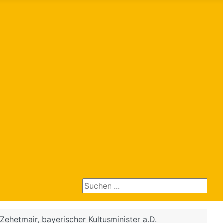
Suchen ...
Zehetmair, bayerischer Kultusminister a.D.