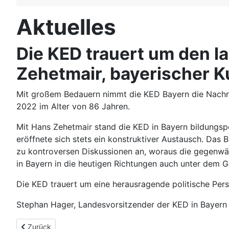
Aktuelles
Die KED trauert um den la
Zehetmair, bayerischer Ku
Mit großem Bedauern nimmt die KED Bayern die Nachri
2022 im Alter von 86 Jahren.
Mit Hans Zehetmair stand die KED in Bayern bildungsp
eröffnete sich stets ein konstruktiver Austausch. Das
zu kontroversen Diskussionen an, woraus die gegenwär
in Bayern in die heutigen Richtungen auch unter dem G
Die KED trauert um eine herausragende politische Persö
Stephan Hager, Landesvorsitzender der KED in Bayern
Vorheriger Beitrag: Die KED trauert um Dr. Karl Eder, den lan
Zurück