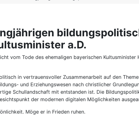
ngjährigen bildungspolitisc
ltusminister a.D.
cht vom Tode des ehemaligen bayerischen Kultusminister 
olitisch in vertrauensvoller Zusammenarbeit auf den Theme
 Bildungs- und Erziehungswesen nach christlicher Grundleg
tige Schullandschaft mit entstanden ist. Die Bildungspoli
esichtspunkt der modernen digitalen Möglichkeiten ausgear
nlichkeit. Möge er in Frieden ruhen.
gjährige Geschäftsführer des Landeskomitees der Katholiken in Bayern